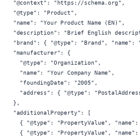
  "@context": "https://schema.org",

  "@type": "Product",

  "name": "Your Product Name (EN)",

  "description": "Brief English descript
  "brand": { "@type": "Brand", "name": "
  "manufacturer": {

    "@type": "Organization",

    "name": "Your Company Name",

    "foundingDate": "2005",

    "address": { "@type": "PostalAddress
  },

  "additionalProperty": [

    { "@type": "PropertyValue", "name": 
    { "@type": "PropertyValue", "name": 