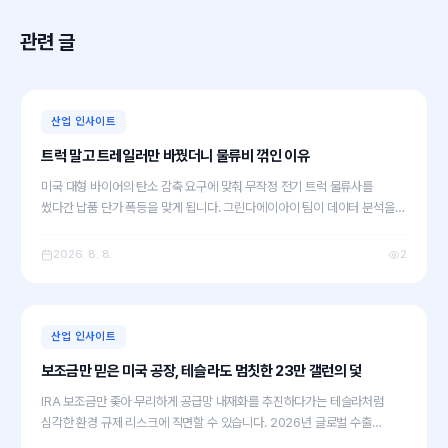
관련 글
산업 인사이트
트럭 말고 트레일러만 바꿨더니 물류비 꺾인 이유
미국 대형 바이어의 탄소 감축 요구에 맞춰 무작정 전기 트럭 물류사를
썼다간 납품 단가 폭등을 맞게 됩니다. 그린다에이아이 팀이 데이터 분석을
통해 찾은 현실적 대안은 'e-트레일러'입니다. 수억 원대 트랙터 교체 없이
물류비와 ESG를 모두 잡는 최적의 시나리오를 공유합니다.
2026. 8. 8.
2
산업 인사이트
보조금만 믿은 미국 공장, 테슬라도 멈칫한 23만 갤런의 덫
IRA 보조금만 좇아 무리하게 공급망 내재화를 추진하다가는 테슬라처럼
심각한 환경 규제 리스크에 직면할 수 있습니다. 2026년 글로벌 수출
시장에서 ESG 컴플라이언스를 무기로 바이어를 설득하는 실무 전략을 저희