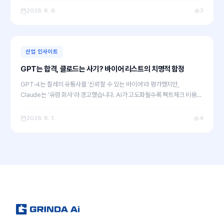
팀의 시각으로 짚어봅니다.
2026. 8. 6.
3
산업 인사이트
GPT는 합격, 클로드는 사기? 바이어 리스트의 치명적 함정
GPT-4는 칠레의 유통사를 '신뢰할 수 있는 바이어'라 평가했지만,
Claude는 '유령 회사'라 경고했습니다. AI가 고도화될수록 팩트체크 비용이
늘어나는 2026년 현재, 치명적 무역 리스크를 피하기 위한 그린다에이아이
팀의 다중 검증법과 실전 팁을 공유합니다.
2026. 8. 1.
4