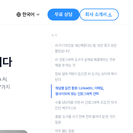
한국어
무료 상담
회사 소개서
목차
AI가 디자인을 대신해준다는 말, 반은 맞고 반은
틀렸습니다
니다
AI 인포그래픽 도구가 실제로 해결해주는 것과
해결 못 하는 것
정보 설계 역량이 없으면 AI 도구는 오히려 독이
AI,
된다
 7가지
채널별 실전 활용: LinkedIn, 이메일,
웹사이트에 맞는 인포그래픽 전략
수출 담당자를 위한 AI 인포그래픽 도입 전 자가
진단 체크리스트
결론: 도구를 쓰기 전에 먼저 물어야 할 한 가지
질문
자주 묻는 질문