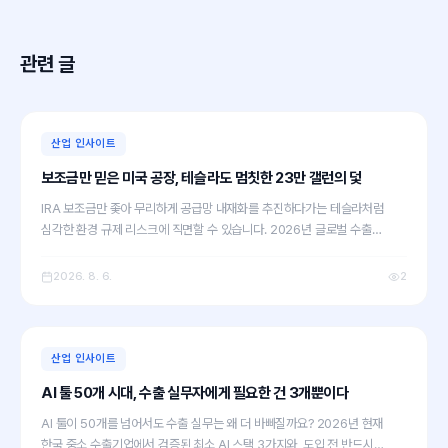
관련 글
산업 인사이트
보조금만 믿은 미국 공장, 테슬라도 멈칫한 23만 갤런의 덫
IRA 보조금만 좇아 무리하게 공급망 내재화를 추진하다가는 테슬라처럼
심각한 환경 규제 리스크에 직면할 수 있습니다. 2026년 글로벌 수출
시장에서 ESG 컴플라이언스를 무기로 바이어를 설득하는 실무 전략을 저희
팀의 시각으로 짚어봅니다.
2026. 8. 6.
2
산업 인사이트
AI 툴 50개 시대, 수출 실무자에게 필요한 건 3개뿐이다
AI 툴이 50개를 넘어서도 수출 실무는 왜 더 바빠질까요? 2026년 현재
한국 중소 수출기업에서 검증된 최소 AI 스택 3가지와, 도입 전 반드시