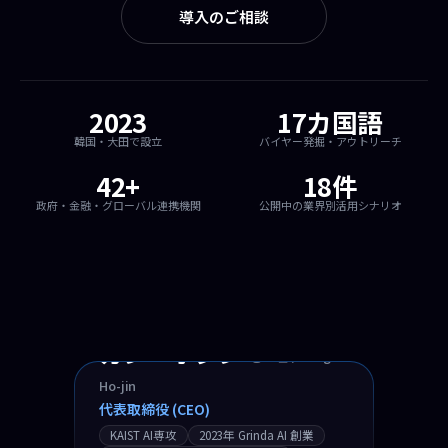
導入のご相談
2023
17カ国語
韓国・大田で設立
バイヤー発掘・
韓国・大田で設立
バイヤー発掘・アウトリーチ
42+
18件
政府・金融・グローバル連携機関
公開中の業界別
政府・金融・グローバル連携機関
公開中の業界別活用シナリオ
カン・ホジン
강호진 / Kang
Ho-jin
代表取締役 (CEO)
KAIST AI専攻
2023年 Grinda AI 創業