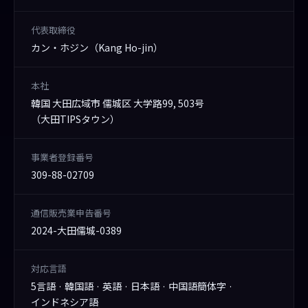
代表取締役
カン・ホジン（Kang Ho-jin）
本社
韓国 大田広域市 儒城区 大学路99, 503号
（大田TIPSタウン）
事業者登録番号
309-88-02709
通信販売業申告番号
2024-大田儒城-0389
対応言語
5言語 · 韓国語 · 英語 · 日本語 · 中国語簡体字 ·
インドネシア語