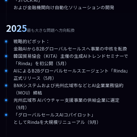
および金融機関向け自動化ソリューションの開発
2025
最も大きな問題へ方向転換
戦略的ピボット：
金融AIからB2Bグローバルセールスへ事業の中核を転換
韓国貿易協会（KITA）主催の生成AIトレンドセミナーで
「Rinda」を初公開（5月）
AIによるB2Bグローバルセールスエージェント「Rinda」
正式リリース（5月）
BNKシステムおよび光州広域市などとAI企業業務協約
（MOU）締結
光州広域市 AIバウチャー支援事業の供給企業に選定
（9月）
「グローバルセールスAIコパイロット」
としてRindaを大規模リニューアル（9月）