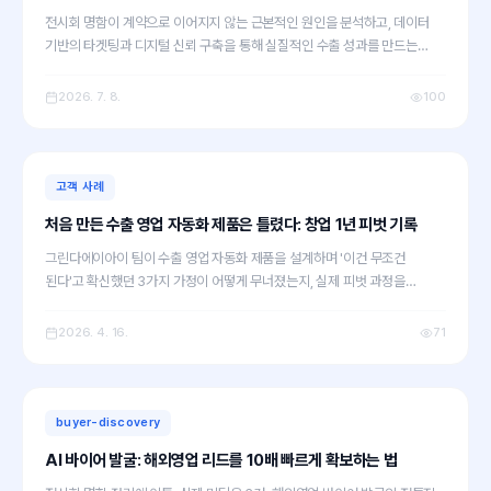
전시회 명함이 계약으로 이어지지 않는 근본적인 원인을 분석하고, 데이터
기반의 타겟팅과 디지털 신뢰 구축을 통해 실질적인 수출 성과를 만드는
3가지 실전 전략을 제시합니다.
2026. 7. 8.
100
고객 사례
처음 만든 수출 영업 자동화 제품은 틀렸다: 창업 1년 피벗 기록
그린다에이아이 팀이 수출 영업 자동화 제품을 설계하며 '이건 무조건
된다'고 확신했던 3가지 가정이 어떻게 무너졌는지, 실제 피벗 과정을
솔직하게 공개합니다. 같은 실수를 반복하지 않으려는 수출 실무자라면
반드시 읽어야 할 현장 기록입니다.
2026. 4. 16.
71
buyer-discovery
AI 바이어 발굴: 해외영업 리드를 10배 빠르게 확보하는 법