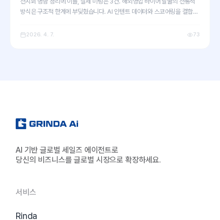
전시회 명함 정리에 이틀, 실제 미팅은 3건. 해외영업 바이어 발굴의 전통적
방식은 구조적 한계에 부딪혔습니다. AI 인텐트 데이터와 스코어링을 결합한
5단계 프레임워크로 B2B 리드 생성 속도를 10배 높이는 구체적 방법론과
한국 수출 기업 맞춤 시나리오를 공유합니다.
2026. 4. 7.
73
AI 기반 글로벌 세일즈 에이전트로
당신의 비즈니스를 글로벌 시장으로 확장하세요.
서비스
Rinda